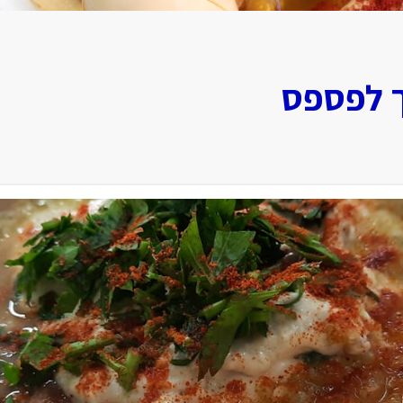
ך לפספס